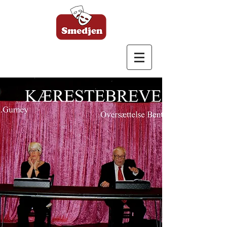
Bagsværd Amatør
Scene