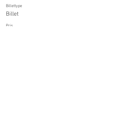
Billettype
Billet
Pris
85,00 kr.
Del dette event