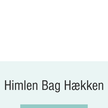
Bagsværd Amatør Sce
ILLETTER
GALLERI
NYHEDER
OM OS
Himlen Bag Hækken