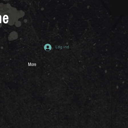
ne
Log ind
More