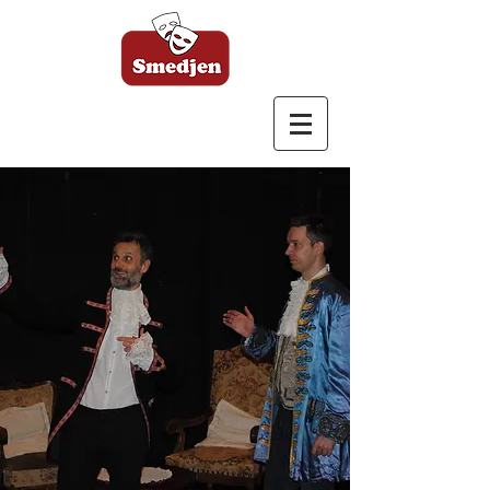
Bagsværd Amatør
Scene