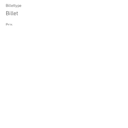
Billettype
Billet
Pris
100,00 kr.
Del dette event