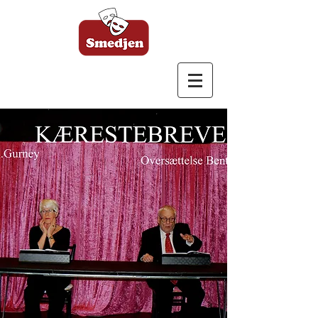
Bagsværd Amatør
Scene