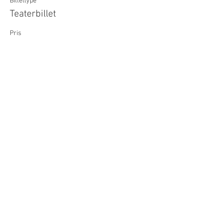
Billettype
Teaterbillet
Pris
85,00 kr.
Del dette event
© 2017 Bagsværd Amatør Scene