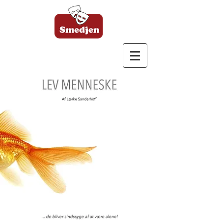
Bagsværd Amatør
Scene