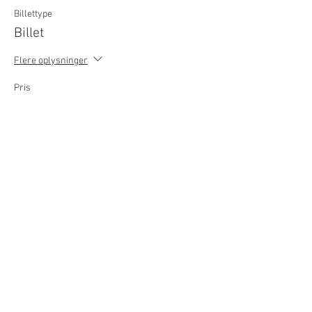
Billettype
Billet
Flere oplysninger
Pris
85,00 kr.
dette event er udsolgt
Del dette event