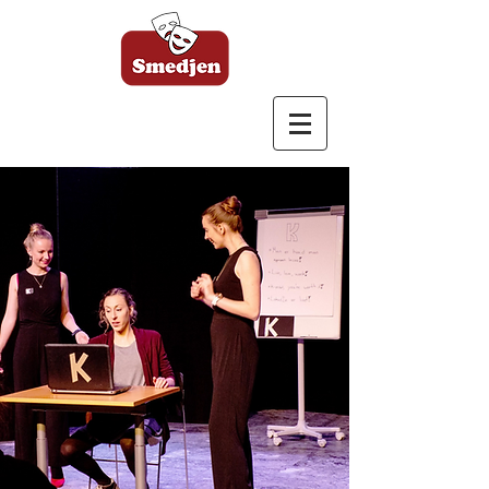
Bagsværd Amatør
Scene