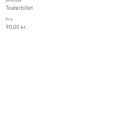
Billettype
Teaterbillet
Pris
90,00 kr.
dette event er udsolgt
Del dette event