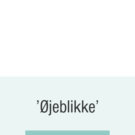
Bagsværd Amatør Sce
ILLETTER
GALLERI
NYHEDER
OM OS
’Øjeblikke’