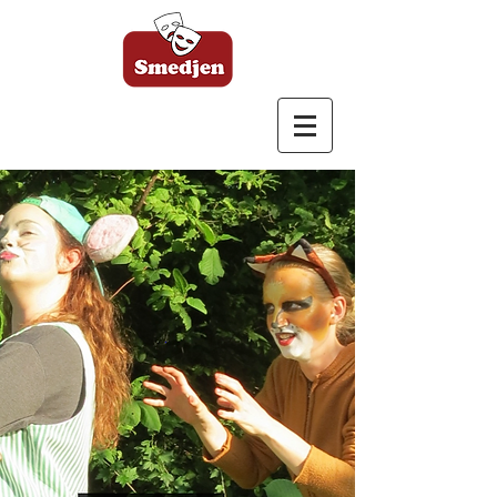
Bagsværd Amatør
Scene