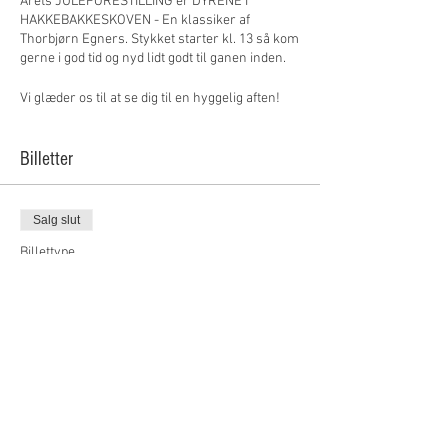
Årets JULEFORESTILLING er DYRENE I
HAKKEBAKKESKOVEN - En klassiker af
Thorbjørn Egners. Stykket starter kl. 13 så kom
gerne i god tid og nyd lidt godt til ganen inden.
Vi glæder os til at se dig til en hyggelig aften!
Billetter
Salg slut
Billettype
Billet
Pris
50,00 kr.