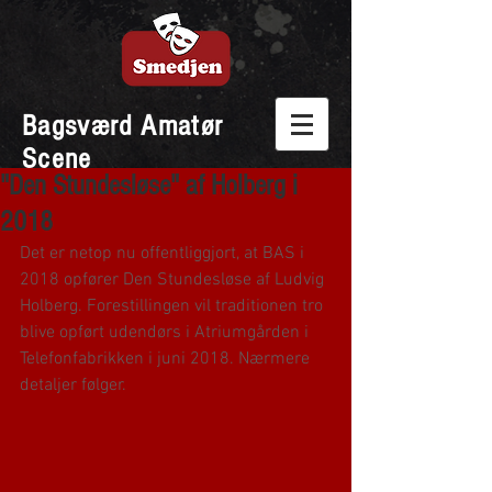
Bagsværd Amatør
Scene
"Den Stundesløse" af Holberg i
2018
Det er netop nu offentliggjort, at BAS i 
2018 opfører Den Stundesløse af Ludvig 
Holberg. Forestillingen vil traditionen tro 
blive opført udendørs i Atriumgården i 
Telefonfabrikken i juni 2018. Nærmere 
detaljer følger.