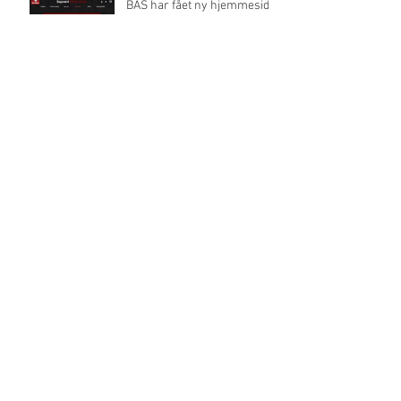
BAS har fået ny hjemmeside
"Den Stundesløse" af
Holberg i 2018
Juleforestilling udsolgt
Arkiv
september 2022
(1)
1 indlæg
september 2018
(1)
1 indlæg
december 2017
(1)
1 indlæg
november 2017
(2)
2 indlæg